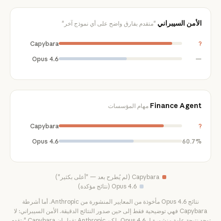
الأمن السيبراني
"متقدم بفارق واضح على أي نموذج آخر"
Capybara
?
Opus 4.6
—
Finance Agent
مهام المؤسسات
Capybara
?
Opus 4.6
60.7%
Capybara (لم يُطرح بعد — "أعلى بكثير")
Opus 4.6 (نتائج مؤكدة)
نتائج Opus 4.6 مأخوذة من المعايير المنشورة من Anthropic. أما أشرطة
Capybara فهي توضيحية فقط إلى حين صدور النتائج الدقيقة. الأمن السيبراني: لا
توجد نتيجة عامة منشورة لـ Opus 4.6، لكن Anthropic تقول إن Capybara "يتقدم