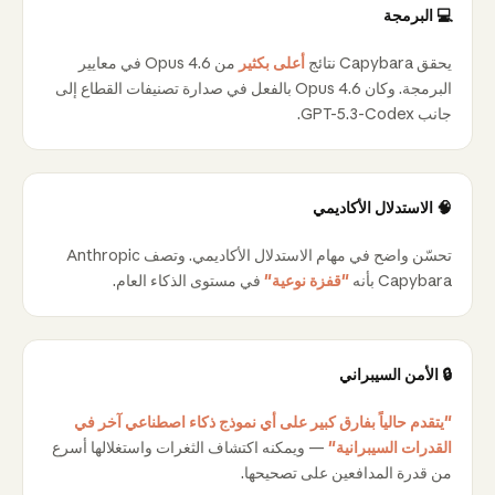
💻 البرمجة
يحقق Capybara نتائج
أعلى بكثير
من Opus 4.6 في معايير
البرمجة. وكان Opus 4.6 بالفعل في صدارة تصنيفات القطاع إلى
جانب GPT-5.3-Codex.
🧠 الاستدلال الأكاديمي
تحسّن واضح في مهام الاستدلال الأكاديمي. وتصف Anthropic
Capybara بأنه
"قفزة نوعية"
في مستوى الذكاء العام.
🔒 الأمن السيبراني
"يتقدم حالياً بفارق كبير على أي نموذج ذكاء اصطناعي آخر في
القدرات السيبرانية"
— ويمكنه اكتشاف الثغرات واستغلالها أسرع
من قدرة المدافعين على تصحيحها.