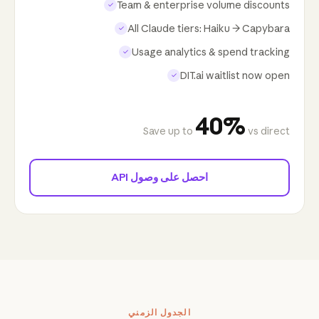
Team & enterprise volume discounts
✓
All Claude tiers: Haiku → Capybara
✓
Usage analytics & spend tracking
✓
DIT.ai waitlist now open
✓
40%
Save up to
vs direct
احصل على وصول API
الجدول الزمني