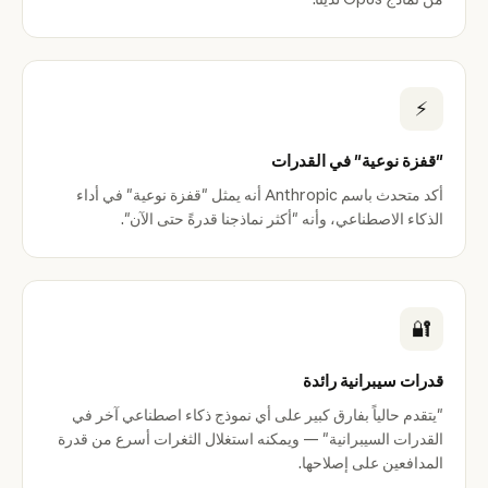
⚡
"قفزة نوعية" في القدرات
أكد متحدث باسم Anthropic أنه يمثل "قفزة نوعية" في أداء
الذكاء الاصطناعي، وأنه "أكثر نماذجنا قدرةً حتى الآن".
🔐
قدرات سيبرانية رائدة
"يتقدم حالياً بفارق كبير على أي نموذج ذكاء اصطناعي آخر في
القدرات السيبرانية" — ويمكنه استغلال الثغرات أسرع من قدرة
المدافعين على إصلاحها.