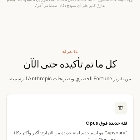
بفارق كبير على أي نموذج ذكاء اصطناعي آخر".
ما نعرفه
كل ما تم تأكيده حتى الآن
من تقرير Fortune الحصري وتصريحات Anthropic الرسمية.
🏗️
فئة جديدة فوق Opus
"Capybara هو اسم جديد لفئة جديدة من النماذج: أكبر وأكثر ذكاءً
من نماذج Opus لدينا."