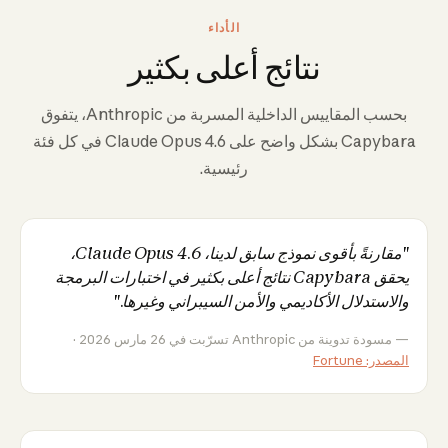
الأداء
نتائج أعلى بكثير
بحسب المقاييس الداخلية المسربة من Anthropic، يتفوق
Capybara بشكل واضح على Claude Opus 4.6 في كل فئة
رئيسية.
"مقارنةً بأقوى نموذج سابق لدينا، Claude Opus 4.6،
يحقق Capybara نتائج أعلى بكثير في اختبارات البرمجة
والاستدلال الأكاديمي والأمن السيبراني وغيرها."
— مسودة تدوينة من Anthropic تسرّبت في 26 مارس 2026 ·
المصدر: Fortune