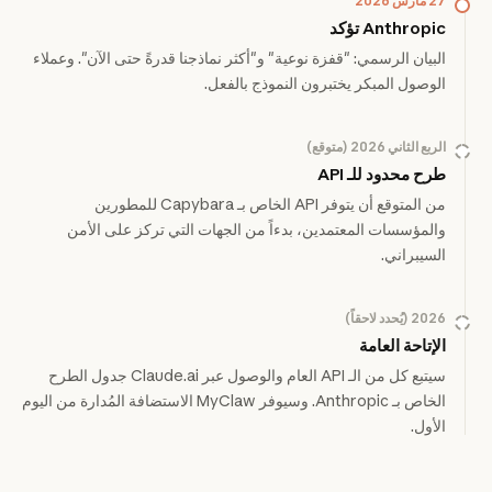
27 مارس 2026
Anthropic تؤكد
البيان الرسمي: "قفزة نوعية" و"أكثر نماذجنا قدرةً حتى الآن". وعملاء
الوصول المبكر يختبرون النموذج بالفعل.
الربع الثاني 2026 (متوقع)
طرح محدود للـ API
من المتوقع أن يتوفر API الخاص بـ Capybara للمطورين
والمؤسسات المعتمدين، بدءاً من الجهات التي تركز على الأمن
السيبراني.
2026 (يُحدد لاحقاً)
الإتاحة العامة
سيتبع كل من الـ API العام والوصول عبر Claude.ai جدول الطرح
الخاص بـ Anthropic. وسيوفر MyClaw الاستضافة المُدارة من اليوم
الأول.