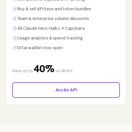
Buy & sell API keys and token bundles
✓
Team & enterprise volume discounts
✓
All Claude tiers: Haiku → Capybara
✓
Usage analytics & spend tracking
✓
DIT.ai waitlist now open
✓
40%
Save up to
vs direct
Accès API