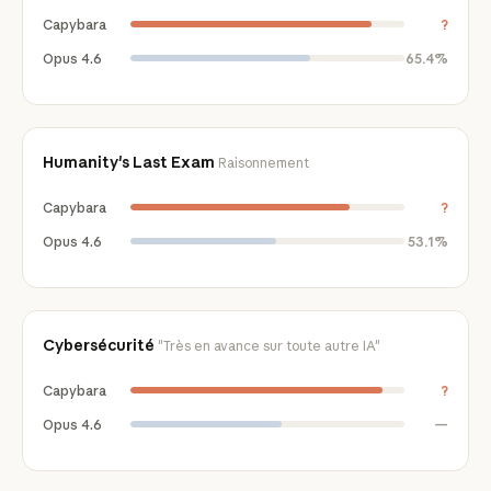
Capybara
?
Opus 4.6
65.4%
Humanity's Last Exam
Raisonnement
Capybara
?
Opus 4.6
53.1%
Cybersécurité
"Très en avance sur toute autre IA"
Capybara
?
Opus 4.6
—